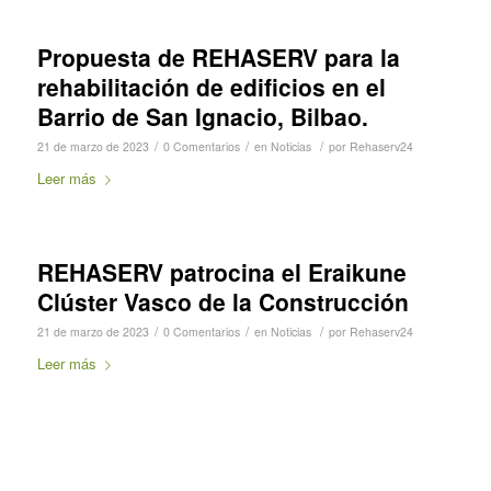
Propuesta de REHASERV para la
rehabilitación de edificios en el
Barrio de San Ignacio, Bilbao.
/
/
/
21 de marzo de 2023
0 Comentarios
en
Noticias
por
Rehaserv24
Leer más
REHASERV patrocina el Eraikune
Clúster Vasco de la Construcción
/
/
/
21 de marzo de 2023
0 Comentarios
en
Noticias
por
Rehaserv24
Leer más