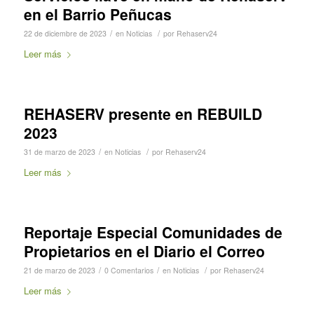
en el Barrio Peñucas
/
/
22 de diciembre de 2023
en
Noticias
por
Rehaserv24
Leer más
REHASERV presente en REBUILD
2023
/
/
31 de marzo de 2023
en
Noticias
por
Rehaserv24
Leer más
Reportaje Especial Comunidades de
Propietarios en el Diario el Correo
/
/
/
21 de marzo de 2023
0 Comentarios
en
Noticias
por
Rehaserv24
Leer más